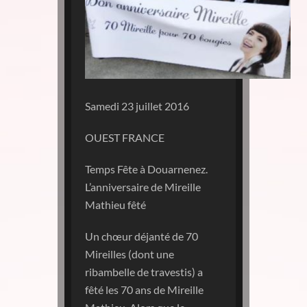
Samedi 23 juillet 2016
OUEST FRANCE
Temps Fête à Douarnenez.
L’anniversaire de Mireille
Mathieu fêté
Un chœur déjanté de 70
Mireilles (dont une
ribambelle de travestis) a
fêté les 70 ans de Mireille