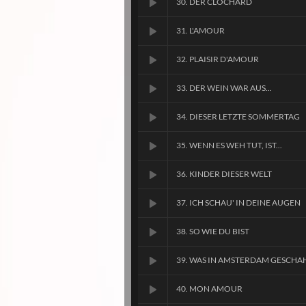
30. DER CLOCHARD
31. L'AMOUR
32. PLAISIR D'AMOUR
33. DER WEIN WAR AUS...
34. DIESER LETZTE SOMMERTAG
35. WENN ES WEH TUT, IST...
36. KINDER DIESER WELT
37. ICH SCHAU' IN DEINE AUGEN
38. SO WIE DU BIST
39. WAS IN AMSTERDAM GESCHA
40. MON AMOUR