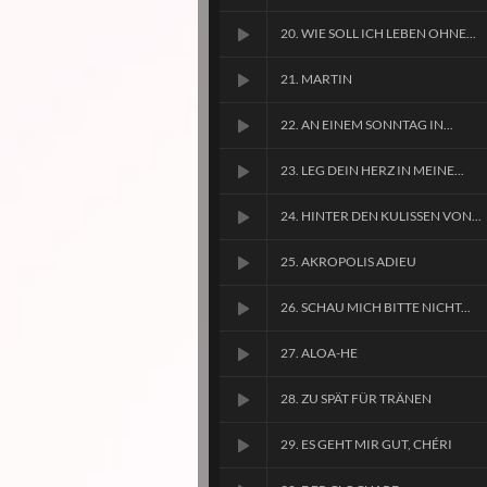
20. WIE SOLL ICH LEBEN OHNE...
21. MARTIN
22. AN EINEM SONNTAG IN...
23. LEG DEIN HERZ IN MEINE...
24. HINTER DEN KULISSEN VON...
25. AKROPOLIS ADIEU
26. SCHAU MICH BITTE NICHT...
27. ALOA-HE
28. ZU SPÄT FÜR TRÄNEN
29. ES GEHT MIR GUT, CHÉRI