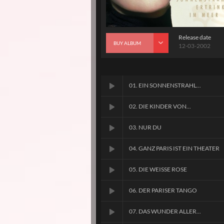
Release date
BUY ALBUM
12-03-2002
01. EIN SONNENSTRAHL...
02. DIE KINDER VON...
03. NUR DU
04. GANZ PARIS IST EIN THEATER
05. DIE WEISSE ROSE
06. DER PARISER TANGO
07. DAS WUNDER ALLER...