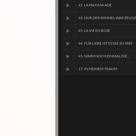
41. LA PALOMA ADE
42. NUR DER HIMMEL WAR ZEUG
43. LA VIE EN ROSE
44. FÜR LIEBE IST ES NIE ZU SPÄT
45. NIMM NOCH EINMAL DIE...
17. IN MEINEM TRAUM