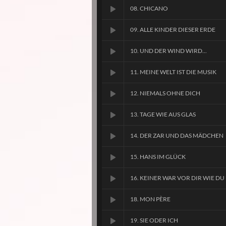
08. CHICANO
09. ALLE KINDER DIESER ERDE
10. UND DER WIND WIRD...
11. MEINE WELT IST DIE MUSIK
12. NIEMALS OHNE DICH
13. TAGE WIE AUS GLAS
14. DER ZAR UND DAS MÄDCHEN
15. HANS IM GLÜCK
16. KEINER WAR VOR DIR WIE DU
18. MON PÈRE
19. SIE ODER ICH