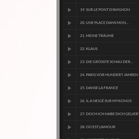
19. SUR LE PONT D'AVIGNON
20. UNE PLACE DANS MON...
21. MEINE TRÄUME
22. KLAUS
23. DIE GRÖSSTE SCHAU DER...
24. PARIS VOR HUNDERT JAHREN
25. DANSE LA FRANCE
26. IL A NEIGÉ SUR MYKONOS
27. DOCH ICH HABE DICH GELIEB
28. OÙ EST L'AMOUR