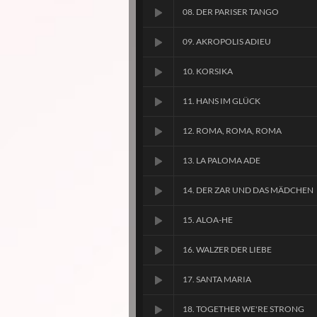
08. DER PARISER TANGO
09. AKROPOLIS ADIEU
10. KORSIKA
11. HANS IM GLÜCK
12. ROMA, ROMA, ROMA
13. LA PALOMA ADE
14. DER ZAR UND DAS MÄDCHEN
15. ALOA-HE
16. WALZER DER LIEBE
17. SANTA MARIA
18. TOGETHER WE'RE STRONG