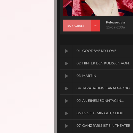
Release date
BUY ALBUM
15-09-2006
01. GOODBYE MY LOVE
02. HINTER DEN KULISSEN VON...
03. MARTIN
04. TARATA-TING, TARATA-TONG
05. AN EINEM SONNTAG IN...
06. ES GEHT MIR GUT, CHÉRI
07. GANZ PARIS IST EIN THEATER