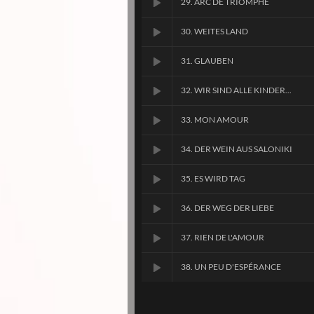
29. ARC DE TRIOMPHE
30. WEITES LAND
31. GLAUBEN
32. WIR SIND ALLE KINDER...
33. MON AMOUR
34. DER WEIN AUS SALONIKI
35. ES WIRD TAG
36. DER WEG DER LIEBE
37. RIEN DE L'AMOUR
38. UN PEU D'ESPÉRANCE