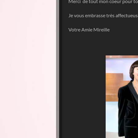
Merci de tout mon coeur pour tou
Je vous embrasse très affectueu
Votre Amie Mireille