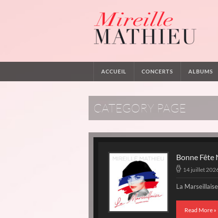
ACCUEIL
CONCERTS
ALBUMS
CATEGORY PAGE
Bonne Fête N
14 juillet 202
La Marseillaise
Read More »