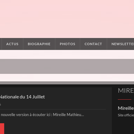
ACTUS
BIOGRAPHIE
PHOTOS
CONTACT
NEWSLETTE
MIRE
ationale du 14 Juillet
6
Mireill
 nouvelle version à écouter ici : Mireille Mathieu…
Site offici