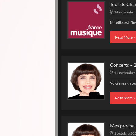
Tour de Cha
14 novembre
Mireille est l’
Read More »
Concerts – 
13 novembre
Voici mes date
Read More »
Mes prochai
1 octobre 20