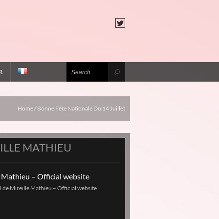
R
Home
/
Bonne Fête Nationale Du 14 Juillet
ILLE MATHIEU
e Mathieu – Official website
el de Mireille Mathieu – Official website