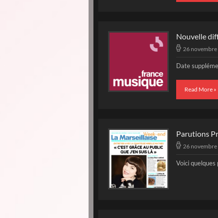
Nouvelle dif
26 novembre
Date supplément
Read More »
Parutions P
26 novembre
Voici quelques