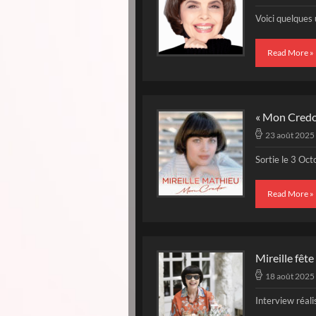
Voici quelques
Read More »
« Mon Credo 
23 août 2025
Sortie le 3 Oc
Read More »
Mireille fêt
18 août 2025
Interview réali