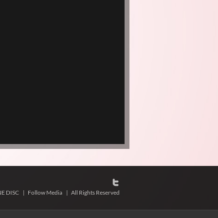
NE DISC
|
Follow Media
|
All Rights Reserved