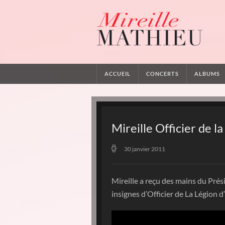
ACCUEIL
CONCERTS
ALBUMS
Mireille Officier de 
30 janvier 2011
Mireille a reçu des mains du Pré
insignes d’Officier de La Légion d