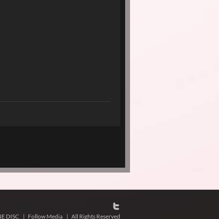
NE DISC
|
Follow Media
|
All Rights Reserved