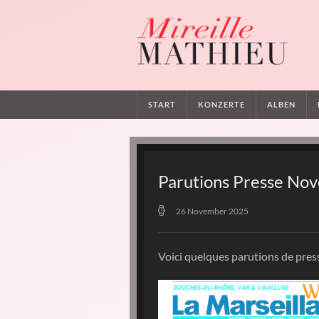
START
KONZERTE
ALBEN
Parutions Presse No
26 November 2025
Voici quelques parutions de pre